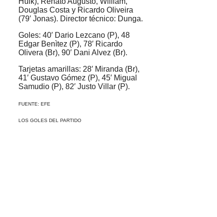
Hulk), Renato Augusto, William,
Douglas Costa y Ricardo Oliveira
(79′ Jonas). Director técnico: Dunga.
Goles: 40′ Dario Lezcano (P), 48
Edgar Benìtez (P), 78′ Ricardo
Olivera (Br), 90′ Dani Alvez (Br).
Tarjetas amarillas: 28′ Miranda (Br),
41′ Gustavo Gómez (P), 45′ Migual
Samudio (P), 82′ Justo Villar (P).
FUENTE: EFE
LOS GOLES DEL PARTIDO