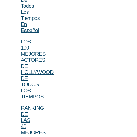
Todos
Los
Tiempos
En
Español
LOS
100
MEJORES
ACTORES
DE
HOLLYWOOD
DE
TODOS
LOS
TIEMPOS
RANKING
DE
LAS
40
MEJORES