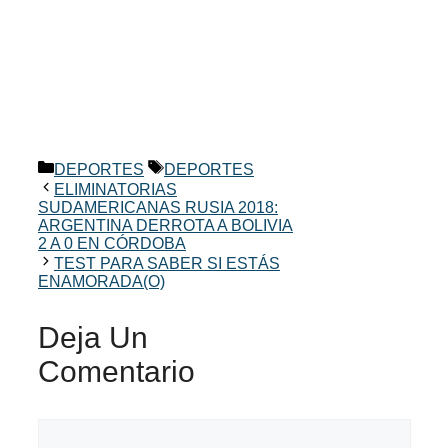
Categorías
Etiquetas
DEPORTES
DEPORTES
ELIMINATORIAS
SUDAMERICANAS RUSIA 2018:
ARGENTINA DERROTA A BOLIVIA
2 A 0 EN CÓRDOBA
TEST PARA SABER SI ESTÁS
ENAMORADA(O)
Deja Un
Comentario
Comentario