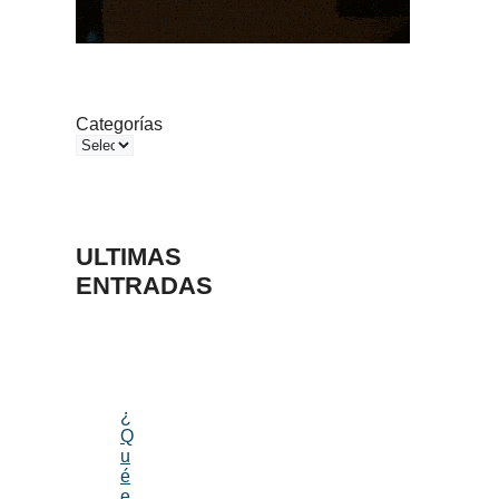
Categorías
ULTIMAS
ENTRADAS
¿
Q
u
é
e