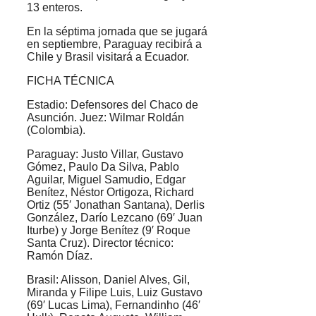
13 enteros.
En la séptima jornada que se jugará
en septiembre, Paraguay recibirá a
Chile y Brasil visitará a Ecuador.
FICHA TÉCNICA
Estadio: Defensores del Chaco de
Asunción. Juez: Wilmar Roldán
(Colombia).
Paraguay: Justo Villar, Gustavo
Gómez, Paulo Da Silva, Pablo
Aguilar, Miguel Samudio, Edgar
Benítez, Néstor Ortigoza, Richard
Ortiz (55′ Jonathan Santana), Derlis
González, Darío Lezcano (69′ Juan
Iturbe) y Jorge Benítez (9′ Roque
Santa Cruz). Director técnico:
Ramón Díaz.
Brasil: Alisson, Daniel Alves, Gil,
Miranda y Filipe Luis, Luiz Gustavo
(69′ Lucas Lima), Fernandinho (46′