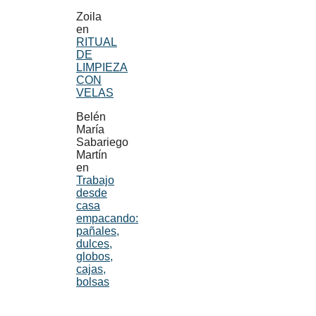
Zoila
en
RITUAL
DE
LIMPIEZA
CON
VELAS
Belén
María
Sabariego
Martín
en
Trabajo
desde
casa
empacando:
pañales,
dulces,
globos,
cajas,
bolsas