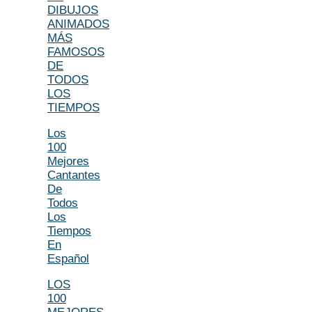
DIBUJOS
ANIMADOS
MÁS
FAMOSOS
DE
TODOS
LOS
TIEMPOS
Los
100
Mejores
Cantantes
De
Todos
Los
Tiempos
En
Español
LOS
100