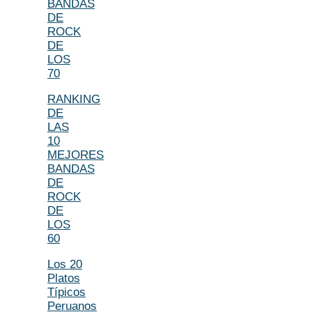
BANDAS
DE
ROCK
DE
LOS
70
RANKING
DE
LAS
10
MEJORES
BANDAS
DE
ROCK
DE
LOS
60
Los 20
Platos
Típicos
Peruanos