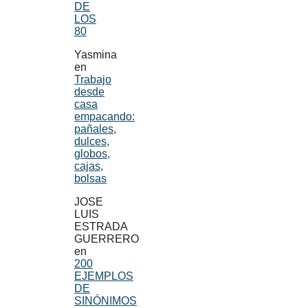
DE
LOS
80
Yasmina
en
Trabajo
desde
casa
empacando:
pañales,
dulces,
globos,
cajas,
bolsas
JOSE
LUIS
ESTRADA
GUERRERO
en
200
EJEMPLOS
DE
SINÓNIMOS