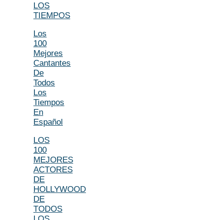
LOS
TIEMPOS
Los
100
Mejores
Cantantes
De
Todos
Los
Tiempos
En
Español
LOS
100
MEJORES
ACTORES
DE
HOLLYWOOD
DE
TODOS
LOS