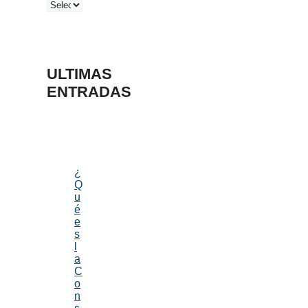
ULTIMAS
ENTRADAS
¿
Q
u
é
e
s
l
a
C
o
n