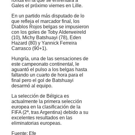
ronda en la que se enfrentará a
Gales el próximo viernes en Lille.
En un partido más disputado de lo
que refleja el marcador final, los
Diablos Rojos belgas se impusieron
con los goles de Toby Alderweireld
(10), Michy Batshuayi (78), Eden
Hazard (80) y Yannick Ferreira
Carrasco (90+1).
Hungría, una de las sensaciones de
este campeonato continental, le
aguantó el pulso a los belgas hasta
faltando un cuarto de hora para el
final
pero el gol de
Batshuayi
desarmó al equipo.
La selección de Bélgica es
actualmente la primera selección
europea en la clasificación de la
FIFA (2ª, tras Argentina) debido a su
excelentes resultados en las
eliminatorias europeas.
Fuente: Efe