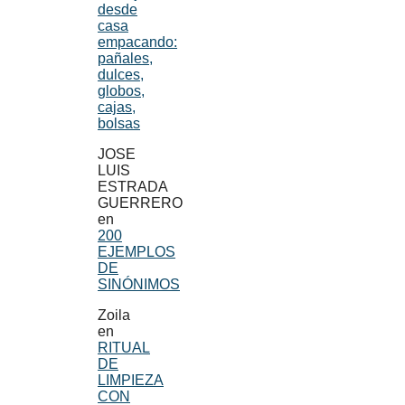
desde
casa
empacando:
pañales,
dulces,
globos,
cajas,
bolsas
JOSE
LUIS
ESTRADA
GUERRERO
en
200
EJEMPLOS
DE
SINÓNIMOS
Zoila
en
RITUAL
DE
LIMPIEZA
CON