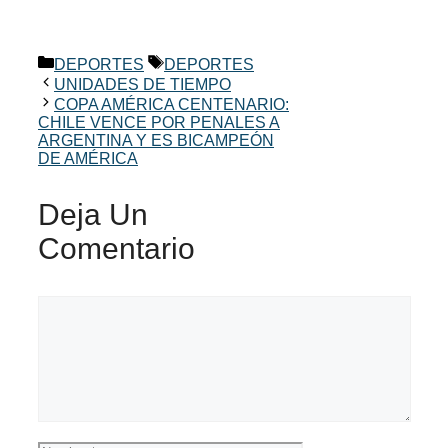
Categorías
Etiquetas
DEPORTES
DEPORTES
UNIDADES DE TIEMPO
COPA AMÉRICA CENTENARIO:
CHILE VENCE POR PENALES A
ARGENTINA Y ES BICAMPEÓN
DE AMÉRICA
Deja Un
Comentario
Comentario