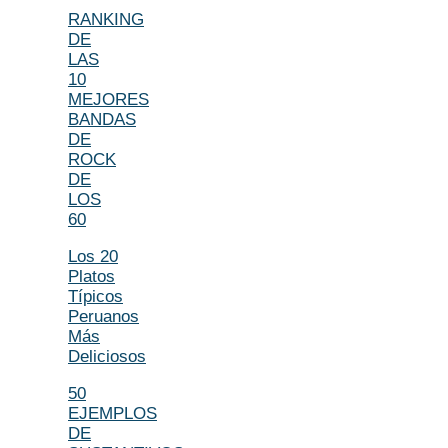
RANKING
DE
LAS
10
MEJORES
BANDAS
DE
ROCK
DE
LOS
60
Los 20
Platos
Típicos
Peruanos
Más
Deliciosos
50
EJEMPLOS
DE