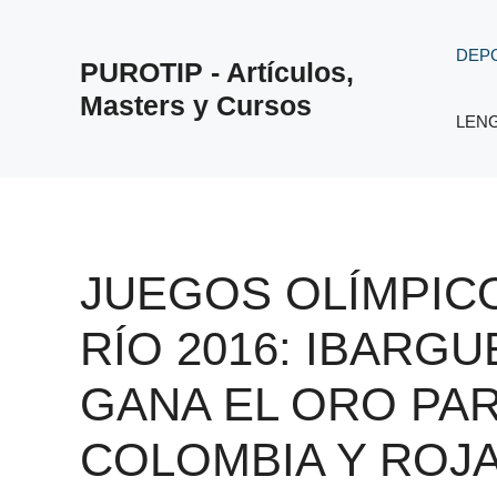
Saltar
al
DEP
PUROTIP - Artículos,
contenido
Masters y Cursos
LEN
JUEGOS OLÍMPIC
RÍO 2016: IBARGU
GANA EL ORO PA
COLOMBIA Y ROJ