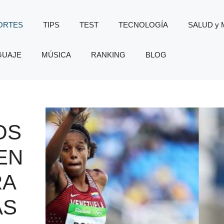
ORTES
TIPS
TEST
TECNOLOGÍA
SALUD y
GUAJE
MÚSICA
RANKING
BLOG
OS
EN
RA
AS