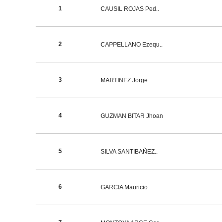
1
CAUSIL ROJAS Ped..
2
CAPPELLANO Ezequ..
3
MARTINEZ Jorge
4
GUZMAN BITAR Jhoan
5
SILVA SANTIBAÑEZ..
6
GARCIA Mauricio