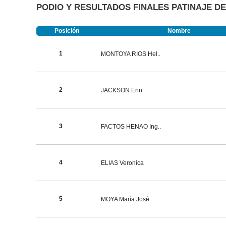
PODIO Y RESULTADOS FINALES PATINAJE D
Posición
Nombre
1
MONTOYA RIOS Hel..
2
JACKSON Erin
3
FACTOS HENAO Ing..
4
ELIAS Veronica
5
MOYA María José