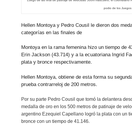
Luego de las final de
patinaje de velocidad 500m masculino, e
l colombiano 
podio de los Juego
Hellen Montoya y Pedro Cousil le dieron dos med
categorías en las finales de
Montoya en la rama femenina
hizo un tiempo de 43
Erin Jackson (43.714) y a la ecuatoriana Ingrid F
plata y bronce respectivamente.
Hellen Montoya, obtiene de esta forma su segunda
prueba contrarreloj de 200 metros.
Por su parte Pedro Cousil que tomó la delantera desde
medalla de oro en los 500 metros de patinaje de vel
argentino Ezequiel Capellano logró la plata con un 
bronce con un tiempo de
41.146
.