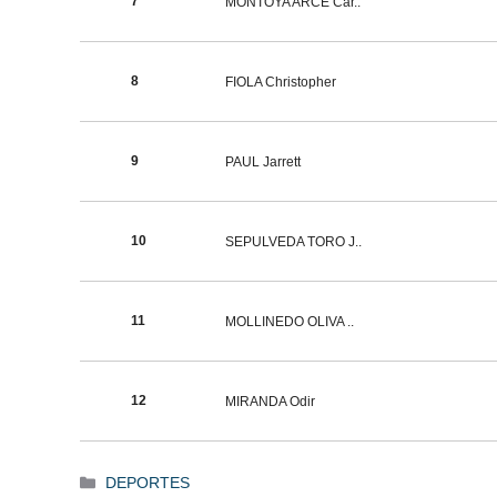
7
MONTOYA ARCE Car..
8
FIOLA Christopher
9
PAUL Jarrett
10
SEPULVEDA TORO J..
11
MOLLINEDO OLIVA ..
12
MIRANDA Odir
Categorías
DEPORTES