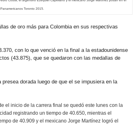
Pedro Cousil, el
argentino Ezequiel Capellano y el
mexicano Jorge Martínez posan en el
s Panamericanos Toronto 2015.
allas de oro más para Colombia en sus respectivas
.370, con lo que venció en la final a la estadounidense
actos (43.875), que se quedaron con las medallas de
 presea dorada luego de que el se impusiera en la
 el inicio de la carrera final se quedó este lunes con la
ocidad registrando
un tiempo de 40.650
, mientras el
tiempo de
40.909
y
el mexicano Jorge Martínez logró el