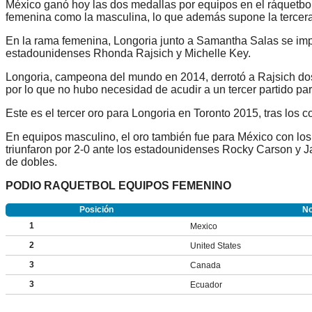
México
ganó hoy las dos medallas por equipos en el ráquetbo
femenina como la masculina,
lo que además supone la terce
En la rama femenina, Longoria junto a Samantha Salas se impus
estadounidenses Rhonda Rajsich y Michelle Key.
Longoria, campeona del mundo en 2014, derrotó a Rajsich dos
por lo que no hubo necesidad de acudir a un tercer partido pa
Este es el tercer oro para Longoria en Toronto 2015, tras los 
En equipos masculino, el oro también fue para México con los
triunfaron por 2-0 ante los estadounidenses
Rocky Carson y J
de dobles.
PODIO RAQUETBOL EQUIPOS FEMENINO
Posición
N
1
Mexico
2
United States
3
Canada
3
Ecuador