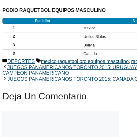
PODIO RAQUETBOL EQUIPOS MASCULINO
Posición
N
1
Mexico
2
United States
3
Bolivia
3
Canada
Categorías
Etiquetas
DEPORTES
mexico raquetbol oro equipos masculino
,
ra
JUEGOS PANAMERICANOS TORONTO 2015: URUGUAY D
CAMPEÓN PANAMERICANO
JUEGOS PANAMERICANOS TORONTO 2015: CANADA 
Deja Un Comentario
Comentario