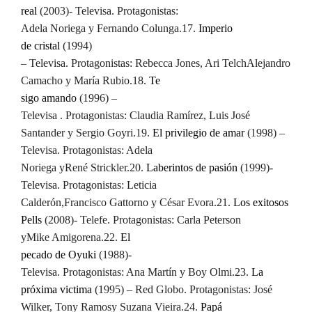
real
(2003)- Televisa. Protagonistas:
Adela Noriega y Fernando Colunga.
17.
Imperio
de cristal
(1994)
– Televisa. Protagonistas: Rebecca Jones, Ari Telch
Alejandro
Camacho y María Rubio.
18.
Te
sigo amando
(1996) –
Televisa . Protagonistas: Claudia Ramírez, Luis José
Santander y Sergio Goyri.
19.
El privilegio de amar
(1998) –
Televisa. Protagonistas: Adela
Noriega y
René Strickler.
20.
Laberintos de pasión
(1999)-
Televisa. Protagonistas: Leticia
Calderón,
Francisco Gattorno y César Evora.
21.
Los exitosos
Pells
(2008)- Telefe. Protagonistas: Carla Peterson
y
Mike Amigorena.
22.
El
pecado de Oyuki
(1988)-
Televisa. Protagonistas: Ana Martín y Boy Olmi.
23.
La
próxima victima
(1995) – Red Globo. Protagonistas: José
Wilker, Tony Ramos
y Suzana Vieira.
24.
Papá