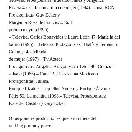
Televisa. Protagonistas: Eduardo Yáñez y Angélica
Rivera.
45.
Café con aroma de mujer
(1994)- Canal RCN.
Protagonistas: Guy Ecker y
Margarita Rosa de Francisco.
46.
El
premio mayor
(1995)
– Televisa. Carlos Bonavides y Laura León.
47.
María la del
barrio
(1995) – Televisa. Protagonistas: Thalía y Fernando
Colunga.
48.
Mirada
de mujer
(1997) – Tv Azteca.
Protagonistas: Angélica Aragón y Ari Telch.
49.
Corazón
salvaje
(1966) – Canal 2, Telesistema Mexicano.
Protagonistas: Julissa,
Enrique Lizalde, Jacqueline Andere y Enrique Álvarez
Félix.
50. La mentira (1998)- Televisa. Protagonistas:
Kate del Castillo y Guy Ecker.
Otras grandes producciones quedaron fuera del
ranking por muy poco: