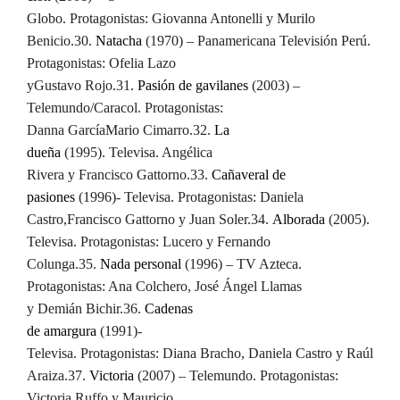
Globo. Protagonistas: Giovanna Antonelli y Murilo
Benicio.
30.
Natacha
(1970) – Panamericana Televisión Perú.
Protagonistas: Ofelia Lazo
y
Gustavo Rojo.
31.
Pasión de gavilanes
(2003) –
Telemundo/Caracol. Protagonistas:
Danna García
Mario Cimarro.
32.
La
dueña
(1995). Televisa. Angélica
Rivera y Francisco Gattorno.
33.
Cañaveral de
pasiones
(1996)- Televisa. Protagonistas: Daniela
Castro,
Francisco Gattorno y Juan Soler.
34.
Alborada
(2005).
Televisa. Protagonistas: Lucero y Fernando
Colunga.
35.
Nada personal
(1996) – TV Azteca.
Protagonistas: Ana Colchero, José Ángel Llamas
y Demián Bichir.
36.
Cadenas
de amargura
(1991)-
Televisa. Protagonistas: Diana Bracho, Daniela Castro y Raúl
Araiza.
37.
Victoria
(2007) – Telemundo. Protagonistas:
Victoria Ruffo y Mauricio