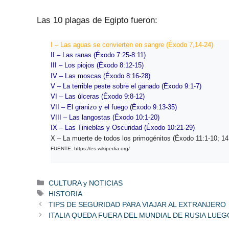
Las 10 plagas de Egipto fueron:
I – Las aguas se convierten en sangre (Éxodo 7,14-24)
II – Las ranas (Éxodo 7:25-8:11)
III – Los piojos (Éxodo 8:12-15)
IV – Las moscas (Éxodo 8:16-28)
V – La terrible peste sobre el ganado (Éxodo 9:1-7)
VI – Las úlceras (Éxodo 9:8-12)
VII – El granizo y el fuego (Éxodo 9:13-35)
VIII – Las langostas (Éxodo 10:1-20)
IX – Las Tinieblas y Oscuridad (Éxodo 10:21-29)
X – La muerte de todos los primogénitos (Éxodo 11:1-10; 14
FUENTE: https://es.wikipedia.org/
Categorías
CULTURA y NOTICIAS
Etiquetas
HISTORIA
TIPS DE SEGURIDAD PARA VIAJAR AL EXTRANJERO
ITALIA QUEDA FUERA DEL MUNDIAL DE RUSIA LUE