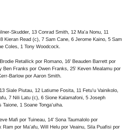
ilner-Skudder, 13 Conrad Smith, 12 Ma’a Nonu, 11
, 8 Kieran Read (c), 7 Sam Cane, 6 Jerome Kaino, 5 Sam
ne Coles, 1 Tony Woodcock.
Brodie Retallick por Romano, 16′ Beauden Barrett por
h y Ben Franks por Owen Franks, 25′ Keven Mealamu por
err-Barlow por Aaron Smith.
13 Siale Piutau, 12 Latiume Fosita, 11 Fetu’u Vainikolo,
fu, 7 Nili Latu (c), 6 Sione Kalamafoni, 5 Joseph
is Taione, 1 Soane Tonga’uiha.
eve Mafi por Tuineau, 14′ Sona Taumalolo por
ck Ram por Ma’afu, Will Helu por Veainu, Sila Puafisi por