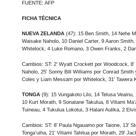
FUENTE: AFP
FICHA TÉCNICA
NUEVA ZELANDA
(47): 15 Ben Smith, 14 Nehe M
Waisake Naholo, 10 Daniel Carter, 9 Aaron Smith
Whitelock, 4 Luke Romano, 3 Owen Franks, 2 Da
Cambios: ST: 2′ Wyatt Crockett por Woodcock, 8′ 
Naholo, 25′ Sonny Bill Williams por Conrad Smit
Coles y Liam Messam por Whitelock, 31′ Tawera K
TONGA
(9): 15 Vungakoto Lilo, 14 Telusa Veainu, 
10 Kurt Morath, 9 Sonatane Takulua, 8 Viliami Ma’a
Tuineau, 4 Tukulua Lokotui, 3 Halani Aulika, 2 Elv
Cambios: ST: 8′ Paula Ngauamo por Taione, 13′ St
Tonga’uiha, 21′ Viliami Tahitua por Morath, 29′ Ja