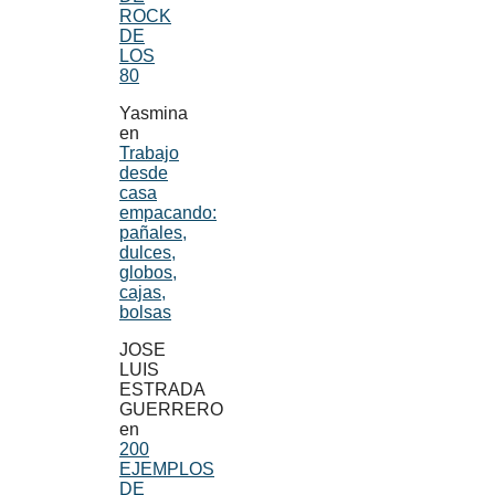
ROCK
DE
LOS
80
Yasmina
en
Trabajo
desde
casa
empacando:
pañales,
dulces,
globos,
cajas,
bolsas
JOSE
LUIS
ESTRADA
GUERRERO
en
200
EJEMPLOS
DE