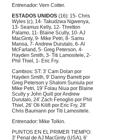
Entrenador: Vern Cotter.
ESTADOS UNIDOS
(16): 15- Chris
Wyles (c), 14- Takudzwa Ngwenya,
13- Seamus Kelly, 12- Thretton
Palamo, 11- Blaine Scully, 10- AJ
MacGinty, 9- Mike Petri, 8- Samu
Manoa, 7- Andrew Durutalo, 6- Al
McFarland, 5- Greg Peterson, 4-
Hayden Smith, 3- Titi Lamositele, 2-
Phil Thiel, 1- Eric Fry.
Cambios: ST: 3’ Cam Dolan por
Hayden Smith, 9’ Danny Barrett por
Greg Peterson y Shalom Suniula por
Mike Petri, 19’ Folau Niua por Blaine
Scully y John Quill por Andrew
Durutalo, 24’ Zach Fenoglio por Phil
Thiel, 26’ Oli Kilifi por Eric Fry, 28’
Chris Baumann por Titi Lamositele.
Entrenador: Mike Tolkin.
PUNTOS EN EL PRIMER TIEMPO:
3’ Penal de AJ MacGinty (USA), 6’