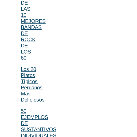
DE
LAS
10
MEJORES
BANDAS
DE
ROCK
DE
LOS
60
Los 20
Platos
Típicos
Peruanos
Más
Deliciosos
50
EJEMPLOS
DE
SUSTANTIVOS
INDIVIDUALES