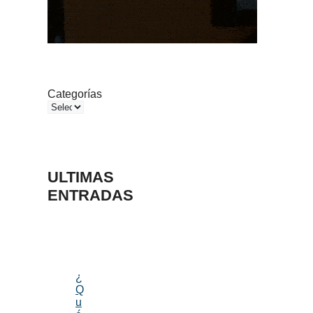
Categorías
ULTIMAS
ENTRADAS
¿
Q
u