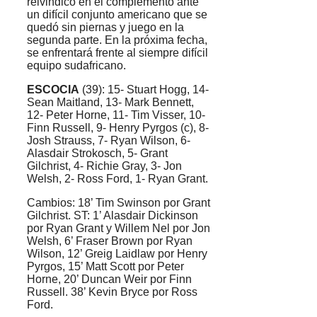
reivindicó en el complemento ante
un difícil conjunto americano que se
quedó sin piernas y juego en la
segunda parte. En la próxima fecha,
se enfrentará frente al siempre difícil
equipo sudafricano.
ESCOCIA
(39): 15- Stuart Hogg, 14-
Sean Maitland, 13- Mark Bennett,
12- Peter Horne, 11- Tim Visser, 10-
Finn Russell, 9- Henry Pyrgos (c), 8-
Josh Strauss, 7- Ryan Wilson, 6-
Alasdair Strokosch, 5- Grant
Gilchrist, 4- Richie Gray, 3- Jon
Welsh, 2- Ross Ford, 1- Ryan Grant.
Cambios: 18’ Tim Swinson por Grant
Gilchrist. ST: 1’ Alasdair Dickinson
por Ryan Grant y Willem Nel por Jon
Welsh, 6’ Fraser Brown por Ryan
Wilson, 12’ Greig Laidlaw por Henry
Pyrgos, 15’ Matt Scott por Peter
Horne, 20’ Duncan Weir por Finn
Russell. 38’ Kevin Bryce por Ross
Ford.