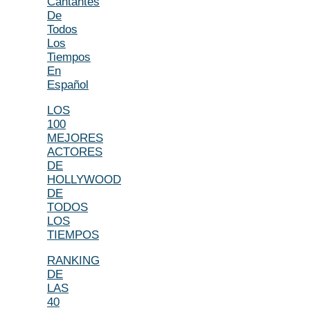
Cantantes
De
Todos
Los
Tiempos
En
Español
LOS
100
MEJORES
ACTORES
DE
HOLLYWOOD
DE
TODOS
LOS
TIEMPOS
RANKING
DE
LAS
40