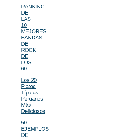
RANKING
DE
LAS
10
MEJORES
BANDAS
DE
ROCK
DE
LOS
60
Los 20
Platos
Típicos
Peruanos
Más
Deliciosos
50
EJEMPLOS
DE