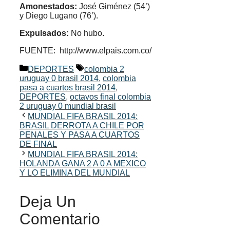
Amonestados:
José Giménez (54’)
y Diego Lugano (76’).
Expulsados:
No hubo.
FUENTE: http://www.elpais.com.co/
Categorías
Etiquetas
DEPORTES
colombia 2
uruguay 0 brasil 2014
,
colombia
pasa a cuartos brasil 2014
,
DEPORTES
,
octavos final colombia
2 uruguay 0 mundial brasil
MUNDIAL FIFA BRASIL 2014:
BRASIL DERROTA A CHILE POR
PENALES Y PASA A CUARTOS
DE FINAL
MUNDIAL FIFA BRASIL 2014:
HOLANDA GANA 2 A 0 A MEXICO
Y LO ELIMINA DEL MUNDIAL
Deja Un
Comentario