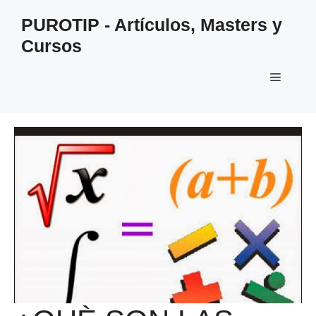
Saltar
PUROTIP - Artículos, Masters y
al
Cursos
contenido
Menú