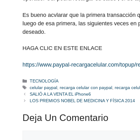
Es bueno acvlarar que la primera transacción 
luego de esa primera, las siguientes veces en 
deseado.
HAGA CLIC EN ESTE ENLACE
https://www.paypal-recargacelular.com/topup/r
Categorías
TECNOLOGÍA
Etiquetas
celular paypal
,
recarga celular con paypal
,
recarga cel
SALIÓ A LA VENTA EL iPhone6
LOS PREMIOS NOBEL DE MEDICINA Y FÍSICA 2014
Deja Un Comentario
Comentario