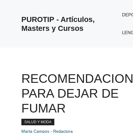
Saltar
al
DEP
PUROTIP - Artículos,
contenido
Masters y Cursos
LEN
RECOMENDACION
PARA DEJAR DE
FUMAR
SALUD Y MODA
Marta Campos - Redactora