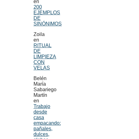
en
200
EJEMPLOS
DE
SINÓNIMOS
Zoila
en
RITUAL
DE
LIMPIEZA
CON
VELAS
Belén
María
Sabariego
Martín
en
Trabajo
desde
casa
empacando:
pañales,
dulces,