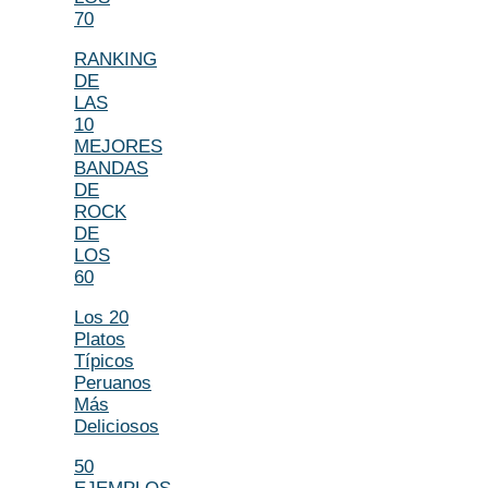
70
RANKING
DE
LAS
10
MEJORES
BANDAS
DE
ROCK
DE
LOS
60
Los 20
Platos
Típicos
Peruanos
Más
Deliciosos
50