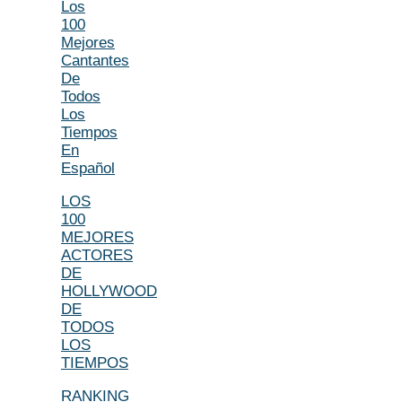
Los
100
Mejores
Cantantes
De
Todos
Los
Tiempos
En
Español
LOS
100
MEJORES
ACTORES
DE
HOLLYWOOD
DE
TODOS
LOS
TIEMPOS
RANKING