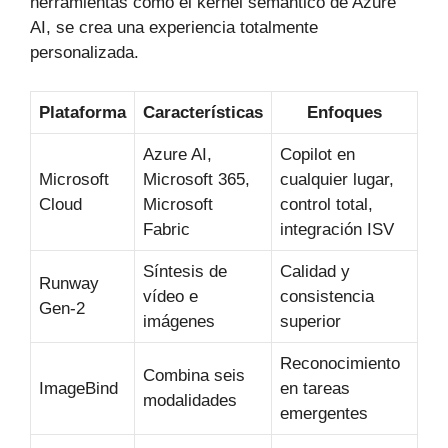
herramientas como el kernel semántico de Azure
AI, se crea una experiencia totalmente
personalizada.
Plataforma
Características
Enfoques
Azure AI,
Copilot en
Microsoft
Microsoft 365,
cualquier lugar,
Cloud
Microsoft
control total,
Fabric
integración ISV
Síntesis de
Calidad y
Runway
vídeo e
consistencia
Gen-2
imágenes
superior
Reconocimiento
Combina seis
ImageBind
en tareas
modalidades
emergentes