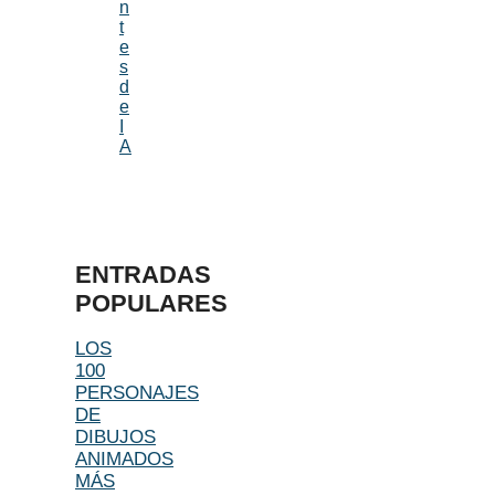
n
t
e
s
d
e
I
A
ENTRADAS
POPULARES
LOS
100
PERSONAJES
DE
DIBUJOS
ANIMADOS
MÁS