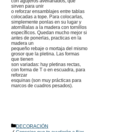
con agujeros avellanados, que
sirven para unir
o reforzar ensamblajes entre tablas
colocadas a tope. Para colocarlas,
simplemente ponlas en su lugar y
atorníllalas a la madera con tornillos
específicos. Quedan mucho mejor si
antes de ponerlas, practicas en la
madera un
pequeño rebaje o mortaja del mismo
grosor que la pletina. Las formas
que tienen
son variadas: hay pletinas rectas,
con forma de T o en escuadra, para
reforzar
esquinas (son muy prácticas para
marcos de cuadros pesados).
Categorías
DECORACIÓN