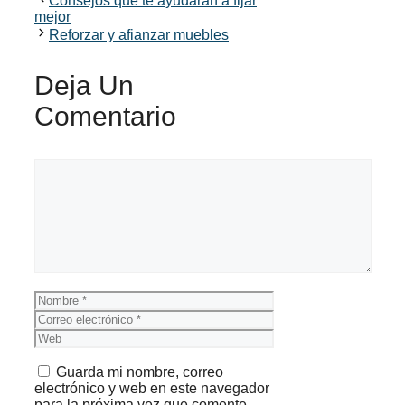
Consejos que te ayudarán a fijar
mejor
Reforzar y afianzar muebles
Deja Un
Comentario
Comentario
Nombre
Correo
electrónico
Web
Guarda mi nombre, correo
electrónico y web en este navegador
para la próxima vez que comente.