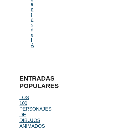
e
n
t
e
s
d
e
I
A
ENTRADAS
POPULARES
LOS
100
PERSONAJES
DE
DIBUJOS
ANIMADOS