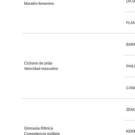
DA SI
Maratón femenino
FLAN
BAR
Ciclismo de pista
PHIL
Velocidad masculino
CANE
ZENG
Gimnasia Rítmica
KERB
Competencia múltiple