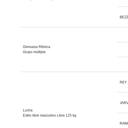
BEZZ
Gimnasia Rítmica
Grupo múltiple
REY 
JARV
Lucha
Estilo libre masculino Libre 125 kg
RAMO