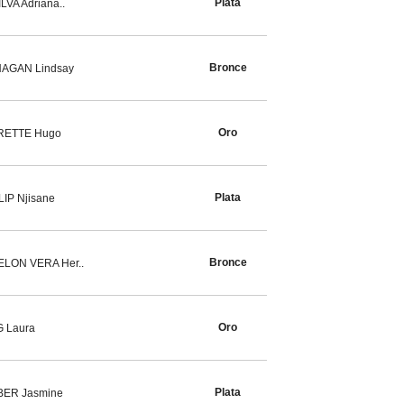
Plata
LVA Adriana..
Bronce
AGAN Lindsay
Oro
RETTE Hugo
Plata
LIP Njisane
Bronce
LON VERA Her..
Oro
 Laura
Plata
ER Jasmine