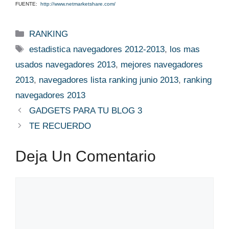
FUENTE:
http://www.netmarketshare.com/
Categorías
RANKING
Etiquetas
estadistica navegadores 2012-2013
,
los mas
usados navegadores 2013
,
mejores navegadores
2013
,
navegadores lista ranking junio 2013
,
ranking
navegadores 2013
GADGETS PARA TU BLOG 3
TE RECUERDO
Deja Un Comentario
Comentario