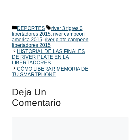
Categorías
Etiquetas
DEPORTES
river 3 tigres 0
libertadores 2015
,
river campeon
america 2015
,
river plate campeon
libertadores 2015
HISTORIAL DE LAS FINALES
DE RIVER PLATE EN LA
LIBERTADORES
CÓMO LIBERAR MEMORIA DE
TU SMARTPHONE
Deja Un
Comentario
Comentario