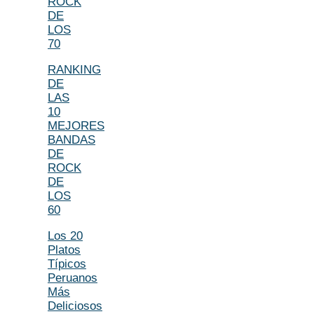
ROCK
DE
LOS
70
RANKING
DE
LAS
10
MEJORES
BANDAS
DE
ROCK
DE
LOS
60
Los 20
Platos
Típicos
Peruanos
Más
Deliciosos