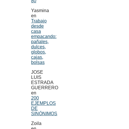
80
Yasmina
en
Trabajo
desde
casa
empacando:
pañales,
dulces,
globos,
cajas,
bolsas
JOSE
LUIS
ESTRADA
GUERRERO
en
200
EJEMPLOS
DE
SINÓNIMOS
Zoila
en