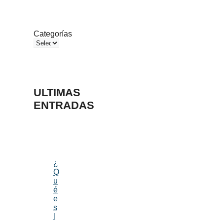
Categorías
ULTIMAS
ENTRADAS
¿
Q
u
é
e
s
l