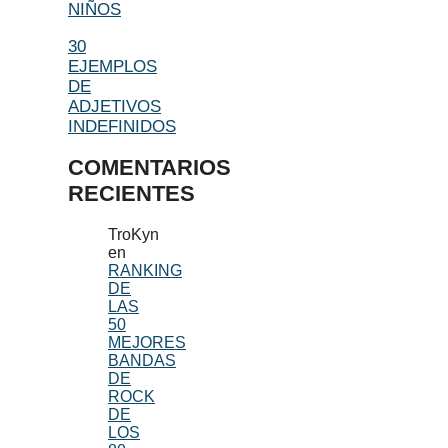
NIÑOS
30
EJEMPLOS
DE
ADJETIVOS
INDEFINIDOS
COMENTARIOS
RECIENTES
TroKyn
en
RANKING
DE
LAS
50
MEJORES
BANDAS
DE
ROCK
DE
LOS