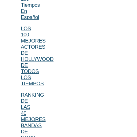
Tiempos
En
Español
LOS
100
MEJORES
ACTORES
DE
HOLLYWOOD
DE
TODOS
LOS
TIEMPOS
RANKING
DE
LAS
40
MEJORES
BANDAS
DE