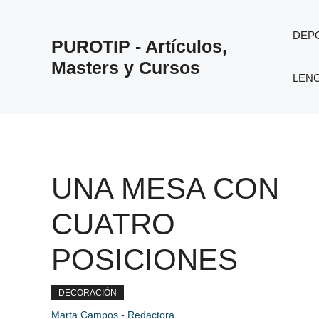
Saltar
al
DEP
PUROTIP - Artículos,
contenido
Masters y Cursos
LEN
UNA MESA CON
CUATRO
POSICIONES
DECORACIÓN
Marta Campos - Redactora