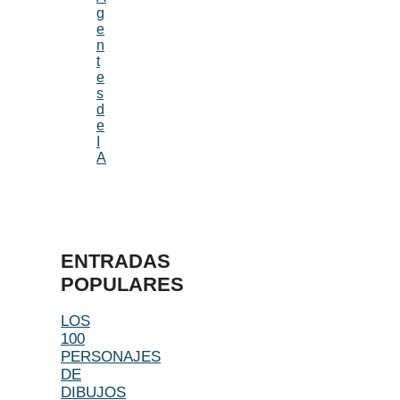
g
e
n
t
e
s
d
e
I
A
ENTRADAS
POPULARES
LOS
100
PERSONAJES
DE
DIBUJOS