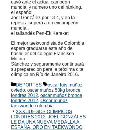
cayó ante el actual campeón
mundial y número uno del ránking,
el español
Joel González por 13-4, y en la
repesca superó a un excampeón
mundial,
el tailandés Pen-Ek Karaket.
El mejor taekwondista de Colombia
espera graduarse este año de
bachiller del colegio Francisco
Molina
Sánchez y seguramente continuará
su preparación para la próxima cita
olímpica en Río de Janeiro 2016.
Categorías
Etiquetas
DEPORTES
oscar luis muñoz
oviedo
,
oscar muñoz 58kg bronce
londres 2012
,
oscar muñoz bronce
londres 2012
,
Oscar muñoz
taekwondo colombia
XXX JUEGOS OLÍMPICOS
LONDRES 2012: JOEL GONZÁLES
LE DA UNA NUEVA MEDALLA A
ESPAÑA, ORO EN TAEKWONDO