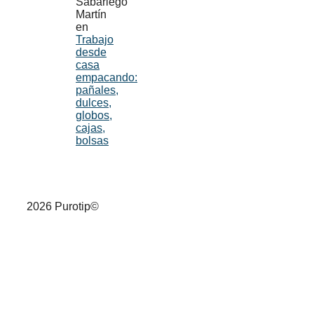
Sabariego
Martín
en
Trabajo
desde
casa
empacando:
pañales,
dulces,
globos,
cajas,
bolsas
2026 Purotip©