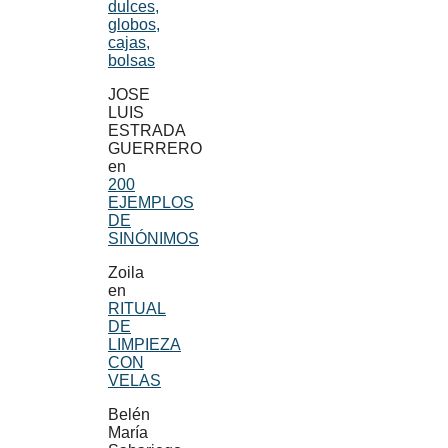
dulces,
globos,
cajas,
bolsas
JOSE
LUIS
ESTRADA
GUERRERO
en
200
EJEMPLOS
DE
SINÓNIMOS
Zoila
en
RITUAL
DE
LIMPIEZA
CON
VELAS
Belén
María