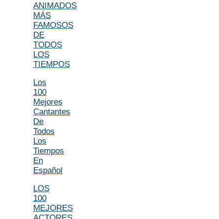
ANIMADOS
MÁS
FAMOSOS
DE
TODOS
LOS
TIEMPOS
Los
100
Mejores
Cantantes
De
Todos
Los
Tiempos
En
Español
LOS
100
MEJORES
ACTORES