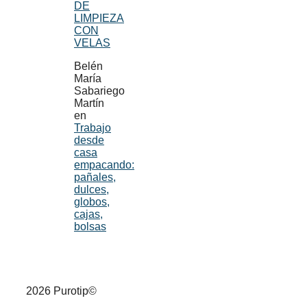
DE
LIMPIEZA
CON
VELAS
Belén
María
Sabariego
Martín
en
Trabajo
desde
casa
empacando:
pañales,
dulces,
globos,
cajas,
bolsas
2026 Purotip©