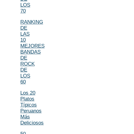
LOS
70
RANKING
DE
LAS
10
MEJORES
BANDAS
DE
ROCK
DE
LOS
60
Los 20
Platos
Típicos
Peruanos
Más
Deliciosos
50