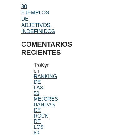
30
EJEMPLOS
DE
ADJETIVOS
INDEFINIDOS
COMENTARIOS
RECIENTES
TroKyn
en
RANKING
DE
LAS
50
MEJORES
BANDAS
DE
ROCK
DE
LOS
80