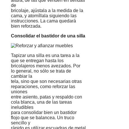
altura, de las que venden en tiendas
de
bricolaje, ajústala a la medida de la
cama, y atorníllala siguiendo las
instrucciones. La cama quedará
bien reforzada.
Consolidar el bastidor de una silla
Tapizar una silla es una tarea a la
que se entregan hasta los
bricolajeros menos avezados. Por
lo general, no sólo se trata de
cambiar la
tela, sino que son necesarias otras
reparaciones, como reforzar las
uniones
entre asiento, patas y respaldo con
cola blanca, una de las tareas
ineludibles
para consolidar bien un bastidor
flojo que se balancea. Un truco
sencillo y
rápido es utilizar escuadras de metal